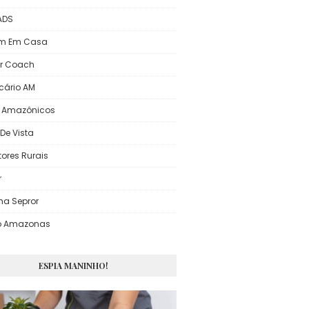
 ADS
em Em Casa
r Coach
icário AM
s Amazônicos
De Vista
tores Rurais
r
ma Sepror
o Amazonas
ESPIA MANINHO!