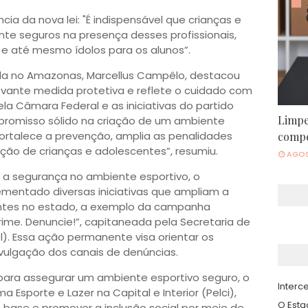
cia da nova lei: "É indispensável que crianças e
e seguros na presença desses profissionais,
 e até mesmo ídolos para os alunos”.
gla no Amazonas, Marcellus Campêlo, destacou
evante medida protetiva e reflete o cuidado com
la Câmara Federal e as iniciativas do partido
Limpe
omisso sólido na criação de um ambiente
Fortalece a prevenção, amplia as penalidades
compe
ção de crianças e adolescentes”, resumiu.
AGOS
r a segurança no ambiente esportivo, o
mentado diversas iniciativas que ampliam a
entes no estado, a exemplo da campanha
rime. Denuncie!”, capitaneada pela Secretaria de
l). Essa ação permanente visa orientar os
vulgação dos canais de denúncias.
 para assegurar um ambiente esportivo seguro, o
Interce
Esporte e Lazer na Capital e Interior (Pelci),
O Est
base e promover a inclusão social por meio de