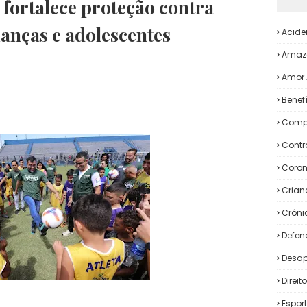
fortalece proteção contra
ianças e adolescentes
Acide
Amaz
Amor 
Benef
Comp
Contr
Coron
Crian
Crôni
Defen
Desap
Direi
Espor