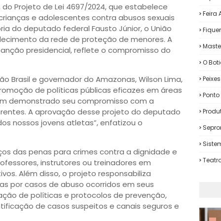
do Projeto de Lei 4697/2024, que estabelece
Feira
crianças e adolescentes contra abusos sexuais
ria do deputado federal Fausto Júnior, o União
Fiqu
talecimento da rede de proteção de menores. A
Maste
anção presidencial, reflete o compromisso do
O Bot
ão Brasil e governador do Amazonas, Wilson Lima,
Peixe
romoção de políticas públicas eficazes em áreas
Ponto 
 tem demonstrado seu compromisso com a
frentes. A aprovação desse projeto do deputado
Produ
s nossos jovens atletas”, enfatizou o
Sepro
Siste
ços das penas para crimes contra a dignidade e
Teatr
ofessores, instrutores ou treinadores em
vos. Além disso, o projeto responsabiliza
vas por casos de abuso ocorridos em seus
ção de políticas e protocolos de prevenção,
tificação de casos suspeitos e canais seguros e