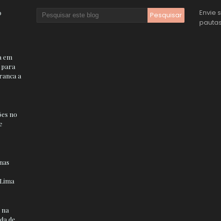
Envie 
o
pauta
a em
o para
Franca a
o
ões no
e
nas
 Lima
 na
da de