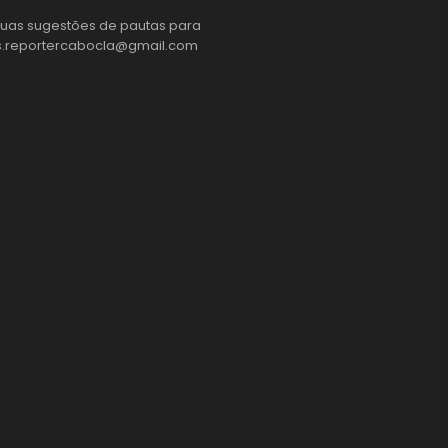
suas sugestões de pautas para
s.reportercabocla@gmail.com