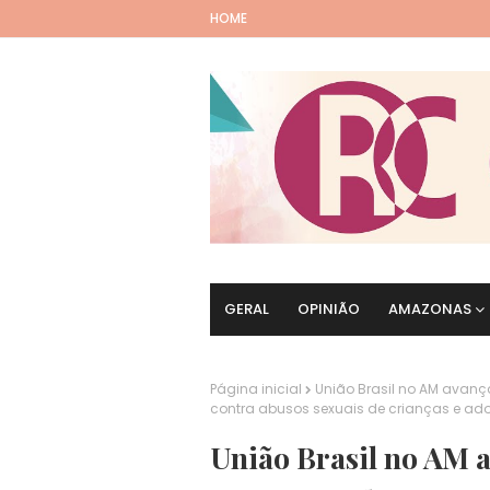
HOME
GERAL
OPINIÃO
AMAZONAS
Página inicial
União Brasil no AM avanç
contra abusos sexuais de crianças e ad
União Brasil no AM 