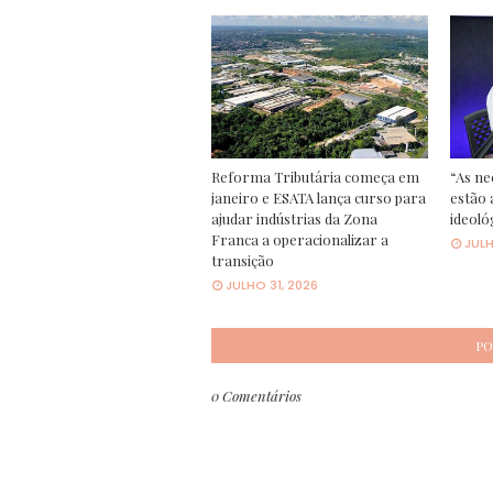
Reforma Tributária começa em
“As ne
janeiro e ESATA lança curso para
estão 
ajudar indústrias da Zona
ideoló
Franca a operacionalizar a
JULH
transição
JULHO 31, 2026
PO
0 Comentários