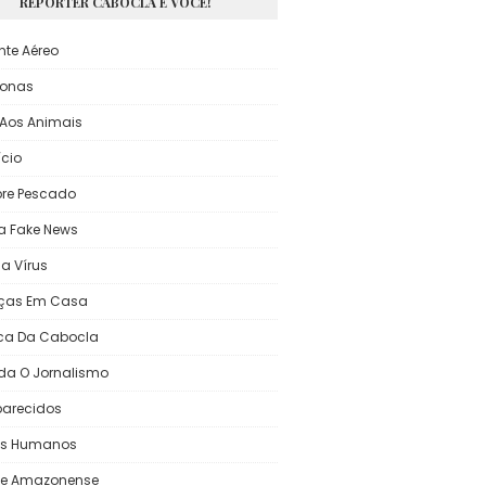
REPÓRTER CABOCLA E VOCÊ!
nte Aéreo
onas
Aos Animais
ício
re Pescado
a Fake News
a Vírus
ças Em Casa
ca Da Cabocla
da O Jornalismo
arecidos
tos Humanos
te Amazonense