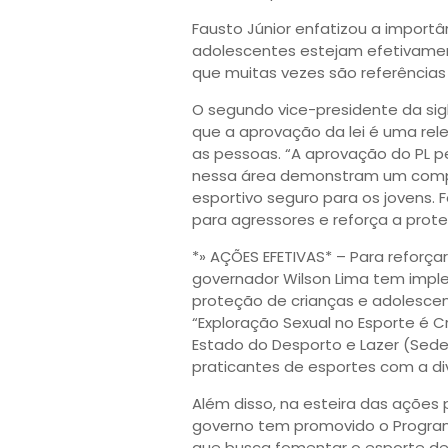
Fausto Júnior enfatizou a importân
adolescentes estejam efetivament
que muitas vezes são referências
O segundo vice-presidente da si
que a aprovação da lei é uma rel
as pessoas. “A aprovação do PL pe
nessa área demonstram um compr
esportivo seguro para os jovens. 
para agressores e reforça a prote
*» AÇÕES EFETIVAS* – Para reforça
governador Wilson Lima tem imple
proteção de crianças e adolesc
“Exploração Sexual no Esporte é C
Estado do Desporto e Lazer (Sede
praticantes de esportes com a di
Além disso, na esteira das ações
governo tem promovido o Programa 
que busca fomentar o esporte de 