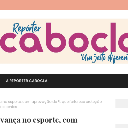
A REPÓRTER CABOCLA
a no esporte, com aprovação de PL que fortalece proteção
olescentes
avança no esporte, com