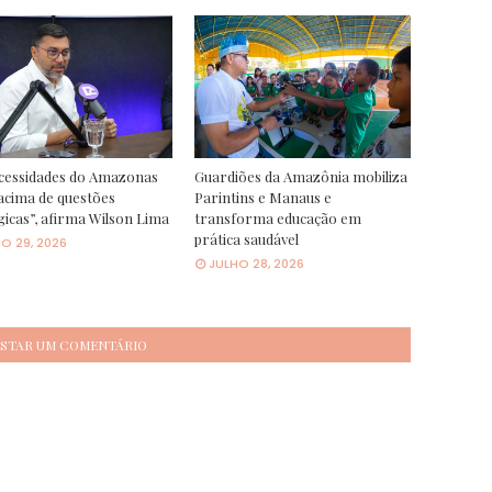
cessidades do Amazonas
Guardiões da Amazônia mobiliza
acima de questões
Parintins e Manaus e
gicas”, afirma Wilson Lima
transforma educação em
prática saudável
O 29, 2026
JULHO 28, 2026
STAR UM COMENTÁRIO