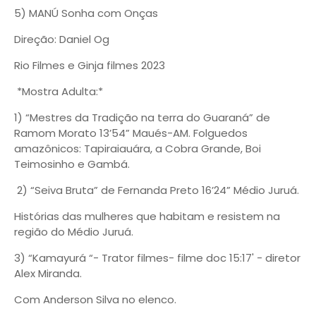
5) MANÚ Sonha com Onças
Direção: Daniel Og
Rio Filmes e Ginja filmes 2023
*Mostra Adulta:*
1) “Mestres da Tradição na terra do Guaraná” de
Ramom Morato 13’54” Maués-AM. Folguedos
amazônicos: Tapiraiauára, a Cobra Grande, Boi
Teimosinho e Gambá.
2) “Seiva Bruta” de Fernanda Preto 16’24” Médio Juruá.
Histórias das mulheres que habitam e resistem na
região do Médio Juruá.
3) “Kamayurá “- Trator filmes- filme doc 15:17' - diretor
Alex Miranda.
Com Anderson Silva no elenco.