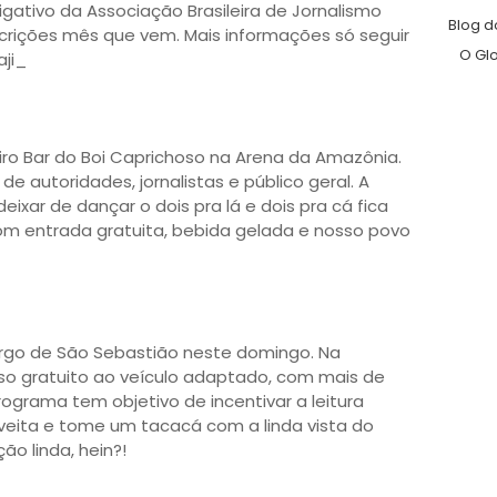
igativo da Associação Brasileira de Jornalismo
Blog d
inscrições mês que vem. Mais informações só seguir
O Gl
ji_
o Bar do Boi Caprichoso na Arena da Amazônia. 
 autoridades, jornalistas e público geral. A 
xar de dançar o dois pra lá e dois pra cá fica 
om entrada gratuita, bebida gelada e nosso povo 
argo de São Sebastião neste domingo. Na 
o gratuito ao veículo adaptado, com mais de 
rograma tem objetivo de incentivar a leitura 
oveita e tome um tacacá com a linda vista do 
 linda, hein?!
