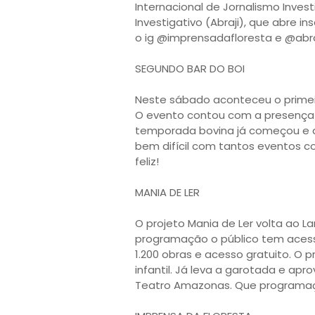
Internacional de Jornalismo Invest
Investigativo (Abraji), que abre 
o ig @imprensadafloresta e @abra
SEGUNDO BAR DO BOI

Neste sábado aconteceu o primeir
O evento contou com a presença de
temporada bovina já começou e dei
bem difícil com tantos eventos c
feliz!

MANIA DE LER 

O projeto Mania de Ler volta ao L
programação o público tem acess
1.200 obras e acesso gratuito. O p
infantil. Já leva a garotada e apr
Teatro Amazonas. Que programação