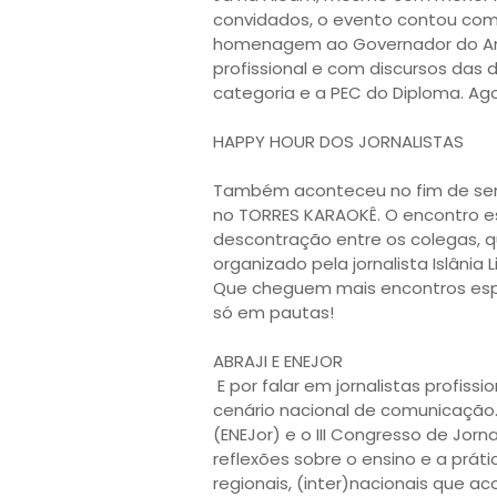
convidados, o evento contou com j
homenagem ao Governador do Amazo
profissional e com discursos das
categoria e a PEC do Diploma. Agor
HAPPY HOUR DOS JORNALISTAS 

Também aconteceu no fim de seman
no TORRES KARAOKÊ. O encontro e
descontração entre os colegas, q
organizado pela jornalista Islânia 
Que cheguem mais encontros espec
só em pautas!
ABRAJI E ENEJOR
 E por falar em jornalistas profissionais, dois eventos prometem movimentar o 
cenário nacional de comunicação.
(ENEJor) e o III Congresso de Jo
reflexões sobre o ensino e a prát
regionais, (inter)nacionais que a