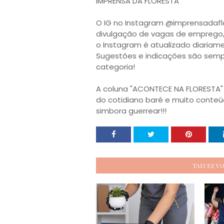
IMPRENSA DA FLORESTA 

O IG no Instagram @imprensadafl
divulgação de vagas de emprego, 
o Instagram é atualizado diariament
Sugestões e indicações são sempr
categoria!

A coluna "ACONTECE NA FLORESTA"
do cotidiano baré e muito conteú
simbora guerrear!!!
TALVEZ V