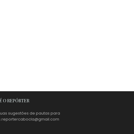
É O REPÓRTER
suas sugestões de pautas para
s.reportercabocla@gmail.com