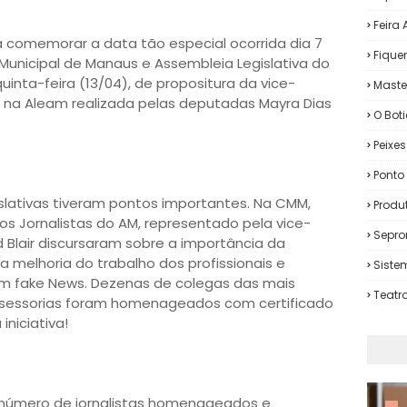
Feira
ra comemorar a data tão especial ocorrida dia 7 
Fiqu
 Municipal de Manaus e Assembleia Legislativa do 
uinta-feira (13/04), de propositura da vice-
Maste
 na Aleam realizada pelas deputadas Mayra Dias 
O Bot
Peixe
Ponto 
lativas tiveram pontos importantes. Na CMM, 
Produ
dos Jornalistas do AM, representado pela vice-
Sepro
 Blair discursaram sobre a importância da 
melhoria do trabalho dos profissionais e 
Siste
m fake News. Dezenas de colegas das mais 
Teatr
ssessorias foram homenageados com certificado 
niciativa! 

úmero de jornalistas homenageados e 