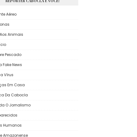
REPÓRTER CABOCLA E VOCÊ!
nte Aéreo
onas
Aos Animais
ício
re Pescado
a Fake News
a Vírus
ças Em Casa
ca Da Cabocla
da O Jornalismo
arecidos
tos Humanos
te Amazonense