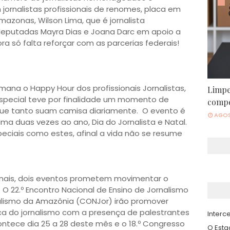
ornalistas profissionais de renomes, placa em 
nas, Wilson Lima, que é jornalista  
 deputadas Mayra Dias e Joana Darc em apoio a 
a só falta reforçar com as parcerias federais!

a o Happy Hour dos profissionais Jornalistas, 
Limpe
special teve por finalidade um momento de 
compe
ue tanto suam camisa diariamente.  O evento é 
AGOS
Lima duas vezes ao ano, Dia do Jornalista e Natal. 
iais como estes, afinal a vida não se resume 
 O 
22.º Encontro Nacional de Ensino de Jornalismo
rnalismo da Amazônia (CONJor) irão promover
ica do jornalismo com a presença de palestrantes
Interce
contece dia 25 a 28 deste mês e o 18.º Congresso
O Est