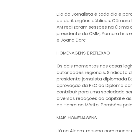
Dia do Jornalista é todo dia e pa
de abril, órgãos públicos, Câmara
AM realizaram sessões na última q
presidente da CMM, Yomara Lins e
e Joana Darc. 

HOMENAGENS E REFLEXÃO

Os dois momentos nas casas legis
autoridades regionais, Sindicato 
presidente jornalista diplomada Ed
aprovação da PEC do Diploma para 
contribuir para uma sociedade se
diversas redações da capital e a
de Honra ao Mérito. Parabéns pela i
MAIS HOMENAGENS

Já na Aleam, mesmo com menor n