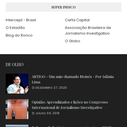
SUPER INDICO
Intercept - Brasil
Carta Capital
O Estadão
Associação Brasileira de
Jornalismo Investigativo
Blog do Ronco
O Globo
DE OLHO
ARTIGO - Um anjo chamado Moisés - Por Islânia
Lima
DEZEMBRO 27, 2020
Opinião: Aprendizados e lições no Congresso
Internacional de Jornalismo Investigativo
JULHO 04, 2019