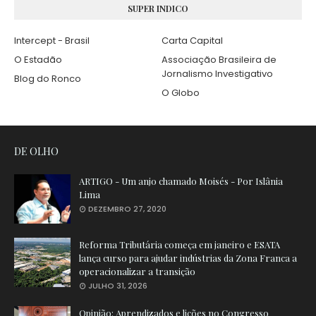
SUPER INDICO
Intercept - Brasil
Carta Capital
O Estadão
Associação Brasileira de
Jornalismo Investigativo
Blog do Ronco
O Globo
DE OLHO
ARTIGO - Um anjo chamado Moisés - Por Islânia
Lima
DEZEMBRO 27, 2020
Reforma Tributária começa em janeiro e ESATA
lança curso para ajudar indústrias da Zona Franca a
operacionalizar a transição
JULHO 31, 2026
Opinião: Aprendizados e lições no Congresso