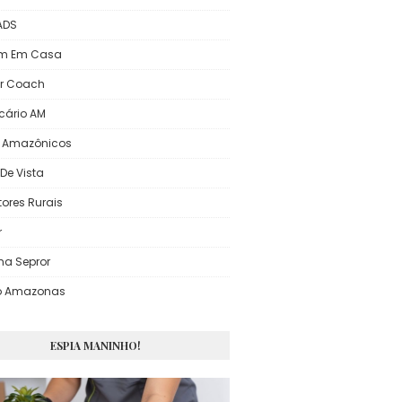
 ADS
em Em Casa
r Coach
icário AM
s Amazônicos
De Vista
tores Rurais
r
ma Sepror
o Amazonas
ESPIA MANINHO!