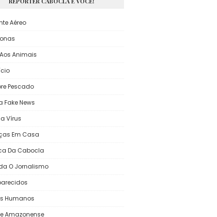
REPÓRTER CABOCLA E VOCÊ!
nte Aéreo
onas
Aos Animais
ício
re Pescado
a Fake News
a Vírus
ças Em Casa
ca Da Cabocla
da O Jornalismo
arecidos
tos Humanos
te Amazonense