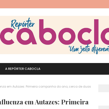
A REPÓRTER CABOCLA
uenza em Autazes: Primeira campanha do ano, cerca de duas
nfluenza em Autazes: Primeira