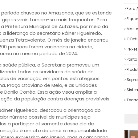
Feira
 período chuvoso no Amazonas, que se estende
Fiqu
gripes virais tornam-se mais frequentes. Para
a Prefeitura Municipal de Autazes, por meio da
Maste
 a liderança do secretário Ráiner Figueiredo,
O Bot
luenza Tetravalente. O mês de janeiro encerrou
.200 pessoas foram vacinadas na cidade,
Peixe
rreu no mesmo período de 2024.
Ponto 
saúde pública, a Secretaria promoveu um
Produ
ilizando todos os servidores da saúde do
 salas de vacinação em pontos estratégicos:
Sepro
nha, Praça Otaviano de Melo, e as Unidades
Siste
 Danilo Corrêa. Essa ação visou ampliar a
oteção da população contra doenças previsíveis.
Teatr
Ráiner Figueiredo, destacou a orientação do
ior número possível de munícipes seja
os a participar ativamente desse dia de
vacinação é um ato de amor e responsabilidade
úmero expressivo em janeiro, mas a campanha