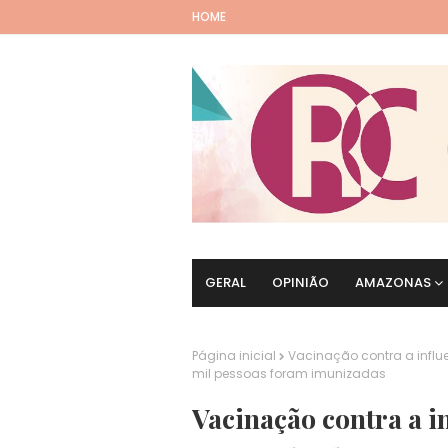
HOME
GERAL
OPINIÃO
AMAZONAS
Página inicial
Vacinação contra a infl
mil pessoas foram imunizadas
Vacinação contra a i