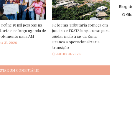
Blog d
O Gl
 reúne 15 mil pessoas na
Reforma Tributária começa em
orte e reforça agenda de
janeiro e ESATA lança curso para
volvimento para AM
ajudar indústrias da Zona
Franca a operacionalizar a
O 31, 2026
transição
JULHO 31, 2026
STAR UM COMENTÁRIO