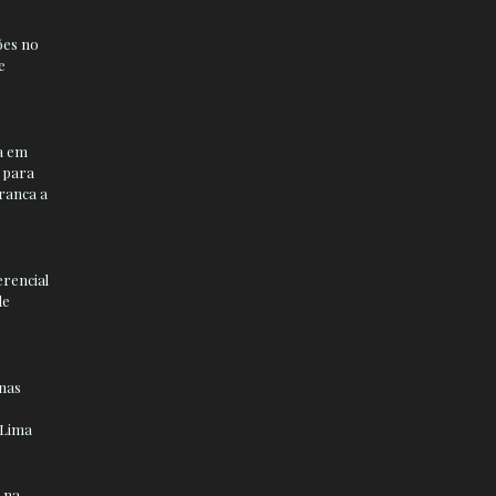
ões no
e
a em
o para
Franca a
o
erencial
de
nas
 Lima
 na