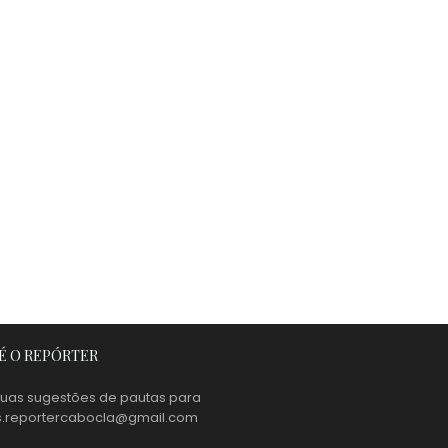
É O REPÓRTER
suas sugestões de pautas para
s.reportercabocla@gmail.com