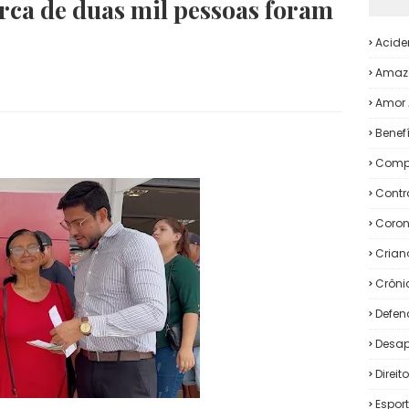
rca de duas mil pessoas foram
Acide
Amaz
Amor 
Benef
Comp
Contr
Coron
Crian
Crôni
Defen
Desap
Direi
Espor