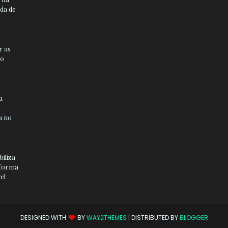
da de
r as
ão
a
a no
iliza
sforma
el
DESIGNED WITH
BY
WAY2THEMES
| DISTRIBUTED BY
BLOGGER