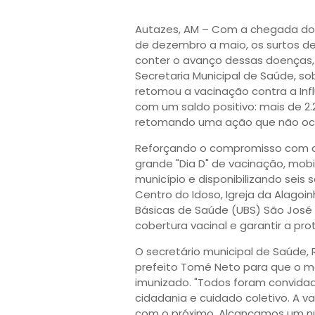
Autazes, AM – Com a chegada do
de dezembro a maio, os surtos de 
conter o avanço dessas doenças, 
Secretaria Municipal de Saúde, sob
retomou a vacinação contra a Inf
com um saldo positivo: mais de 2
retomando uma ação que não oco
Reforçando o compromisso com a 
grande "Dia D" de vacinação, mob
município e disponibilizando seis
Centro do Idoso, Igreja da Alagoi
Básicas de Saúde (UBS) São José e
cobertura vacinal e garantir a pr
O secretário municipal de Saúde, 
prefeito Tomé Neto para que o ma
imunizado. "Todos foram convidad
cidadania e cuidado coletivo. A 
com o próximo. Alcançamos um n