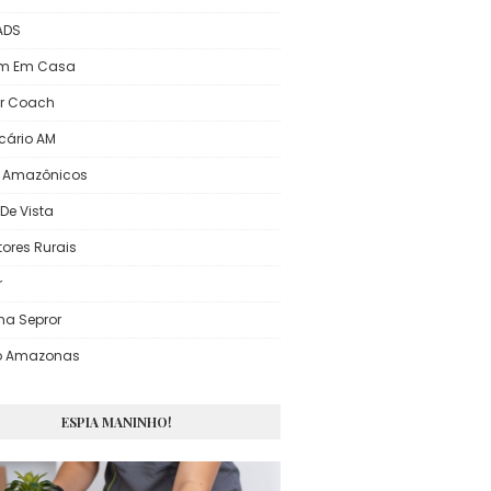
 ADS
em Em Casa
r Coach
icário AM
s Amazônicos
De Vista
tores Rurais
r
ma Sepror
o Amazonas
ESPIA MANINHO!