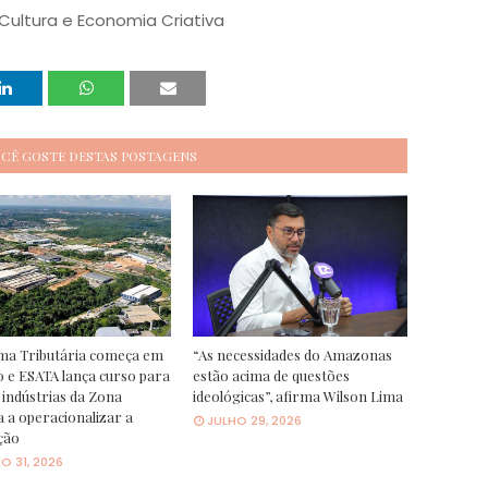
Cultura e Economia Criativa
OCÊ GOSTE DESTAS POSTAGENS
ma Tributária começa em
“As necessidades do Amazonas
o e ESATA lança curso para
estão acima de questões
 indústrias da Zona
ideológicas”, afirma Wilson Lima
 a operacionalizar a
JULHO 29, 2026
ção
O 31, 2026