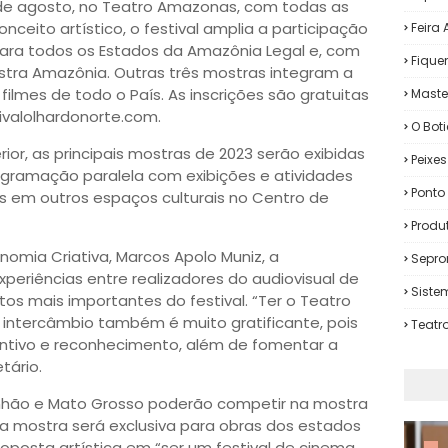
5 de agosto, no Teatro Amazonas, com todas as
ceito artístico, o festival amplia a participação
Feira
para todos os Estados da Amazônia Legal e, com
Fiqu
stra Amazônia. Outras três mostras integram a
lmes de todo o País. As inscrições são gratuitas
Maste
ivalolhardonorte.com.
O Bot
or, as principais mostras de 2023 serão exibidas
Peixe
gramação paralela com exibições e atividades
Ponto 
s em outros espaços culturais no Centro de
Produ
onomia Criativa, Marcos Apolo Muniz, a
Sepro
xperiências entre realizadores do audiovisual de
Siste
s mais importantes do festival. “Ter o Teatro
intercâmbio também é muito gratificante, pois
Teatr
entivo e reconhecimento, além de fomentar a
tário.
anhão e Mato Grosso poderão competir na mostra
a mostra será exclusiva para obras dos estados
oposta artística em “ser um festival de cinema