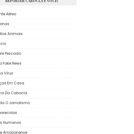
REPÓRTER CABOCLA E VOCÊ!
nte Aéreo
onas
Aos Animais
ício
re Pescado
a Fake News
a Vírus
ças Em Casa
ca Da Cabocla
da O Jornalismo
arecidos
tos Humanos
te Amazonense