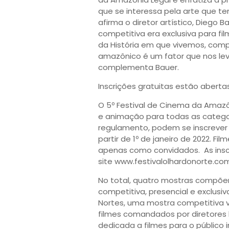
que se interessa pela arte que t
afirma o diretor artístico, Diego B
competitiva era exclusiva para f
da História em que vivemos, co
amazônico é um fator que nos lev
complementa Bauer.
Inscrições gratuitas estão abert
O 5º Festival de Cinema da Amazôn
e animação para todas as catego
regulamento, podem se inscrever 
partir de 1º de janeiro de 2022.
apenas como convidados. As inscr
site www.festivalolhardonorte.co
No total, quatro mostras compõ
competitiva, presencial e exclusi
Nortes, uma mostra competitiva v
filmes comandados por diretores b
dedicada a filmes para o público 