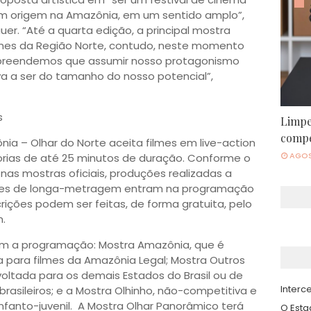
em origem na Amazônia, em um sentido amplo”,
auer. “Até a quarta edição, a principal mostra
ilmes da Região Norte, contudo, neste momento
mpreendemos que assumir nosso protagonismo
a a ser do tamanho do nosso potencial”,
as
Limpe
compe
ia – Olhar do Norte aceita filmes em live-action
AGOS
rias de até 25 minutos de duração. Conforme o
nas mostras oficiais, produções realizadas a
 Filmes de longa-metragem entram na programação
ições podem ser feitas, de forma gratuita, pelo
m.
em a programação: Mostra Amazônia, que é
va para filmes da Amazônia Legal; Mostra Outros
oltada para os demais Estados do Brasil ou de
Interce
rasileiros; e a Mostra Olhinho, não-competitiva e
infanto-juvenil. A Mostra Olhar Panorâmico terá
O Est