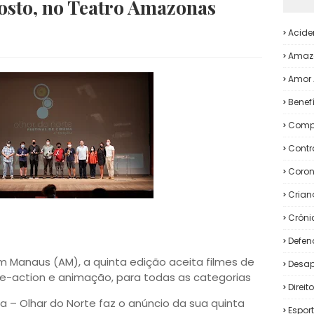
gosto, no Teatro Amazonas
Acide
Amaz
Amor 
Benef
Comp
Contr
Coron
Crian
Crôni
Defen
m Manaus (AM), a quinta edição aceita filmes de
Desap
ve-action e animação, para todas as categorias
Direi
 – Olhar do Norte faz o anúncio da sua quinta
Espor