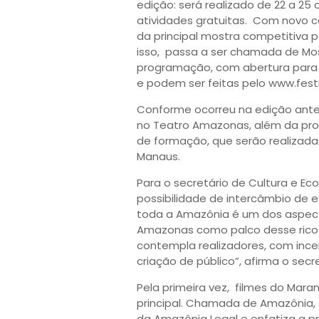
edição: será realizado de 22 a 2
atividades gratuitas. Com novo con
da principal mostra competitiva 
isso, passa a ser chamada de Mo
programação, com abertura para fi
e podem ser feitas pelo www.fest
Conforme ocorreu na edição anteri
no Teatro Amazonas, além da pro
de formação, que serão realizada
Manaus.
Para o secretário de Cultura e Ec
possibilidade de intercâmbio de e
toda a Amazônia é um dos aspecto
Amazonas como palco desse rico 
contempla realizadores, com inc
criação de público”, afirma o secre
Pela primeira vez, filmes do Mar
principal. Chamada de Amazônia, 
da Amazônia Legal e enfatiza a pr