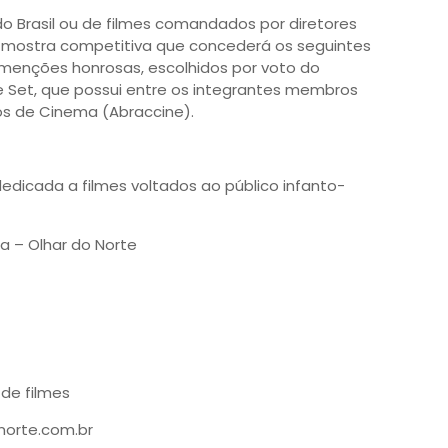
o Brasil ou de filmes comandados por diretores
ma mostra competitiva que concederá os seguintes
 menções honrosas, escolhidos por voto do
ne Set, que possui entre os integrantes membros
cos de Cinema (Abraccine).
dicada a filmes voltados ao público infanto-
a – Olhar do Norte
 de filmes
norte.com.br