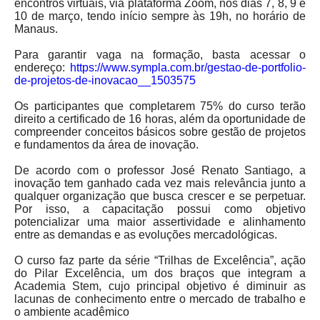
encontros virtuais, via plataforma Zoom, nos dias 7, 8, 9 e
10 de março, tendo início sempre às 19h, no horário de
Manaus.
Para garantir vaga na formação, basta acessar o
endereço:
https://www.sympla.
com.br/gestao-de-portfolio-
de-
projetos-de-inovacao__1503575
Os participantes que completarem 75% do curso terão
direito a certificado de 16 horas, além da oportunidade de
compreender conceitos básicos sobre gestão de projetos
e fundamentos da área de inovação.
De acordo com o professor José Renato Santiago, a
inovação tem ganhado cada vez mais relevância junto a
qualquer organização que busca crescer e se perpetuar.
Por isso, a capacitação possui como objetivo
potencializar uma maior assertividade e alinhamento
entre as demandas e as evoluções mercadológicas.
O curso faz parte da série “Trilhas de Excelência”, ação
do Pilar Excelência, um dos braços que integram a
Academia Stem, cujo principal objetivo é diminuir as
lacunas de conhecimento entre o mercado de trabalho e
o ambiente acadêmico